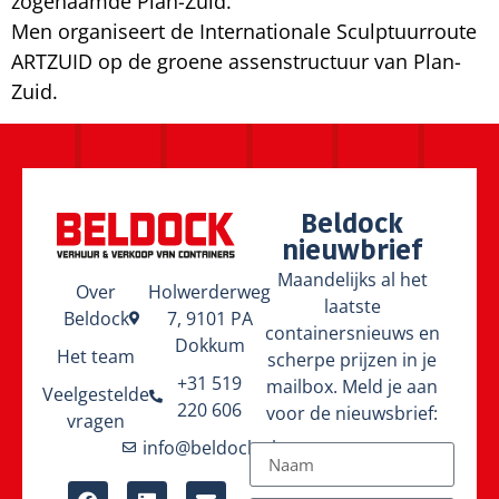
zogenaamde Plan-Zuid.
Men organiseert de Internationale Sculptuurroute
ARTZUID op de groene assenstructuur van Plan-
Zuid.
Beldock
nieuwbrief
Maandelijks al het
Over
Holwerderweg
laatste
Beldock
7, 9101 PA
containersnieuws en
Dokkum
Het team
scherpe prijzen in je
+31 519
mailbox. Meld je aan
Veelgestelde
220 606
voor de nieuwsbrief:
vragen
info@beldock.nl