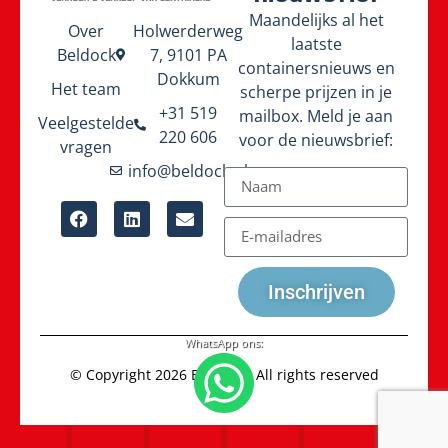
Maandelijks al het
Over
Holwerderweg
laatste
Beldock
7, 9101 PA
containersnieuws en
Dokkum
Het team
scherpe prijzen in je
+31 519
mailbox. Meld je aan
Veelgestelde
220 606
voor de nieuwsbrief:
vragen
info@beldock.nl
Inschrijven
WhatsApp ons:
© Copyright 2026 Beldock - All rights reserved