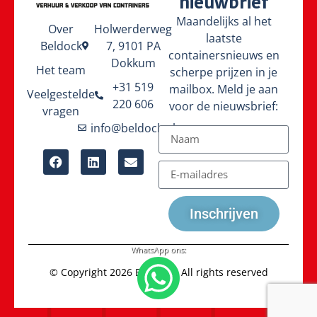
nieuwbrief
Maandelijks al het
Over
Holwerderweg
laatste
Beldock
7, 9101 PA
containersnieuws en
Dokkum
Het team
scherpe prijzen in je
+31 519
mailbox. Meld je aan
Veelgestelde
220 606
voor de nieuwsbrief:
vragen
info@beldock.nl
Inschrijven
WhatsApp ons:
© Copyright 2026 Beldock - All rights reserved