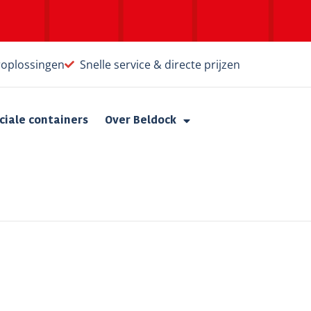
roplossingen
Snelle service & directe prijzen
ciale containers
Over Beldock