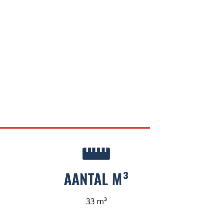
AANTAL M³
33 m³