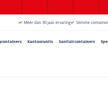
Méér dan 30 jaar ervaring
Slimme containe
gcontainers
Kantoorunits
Sanitaircontainers
Spe