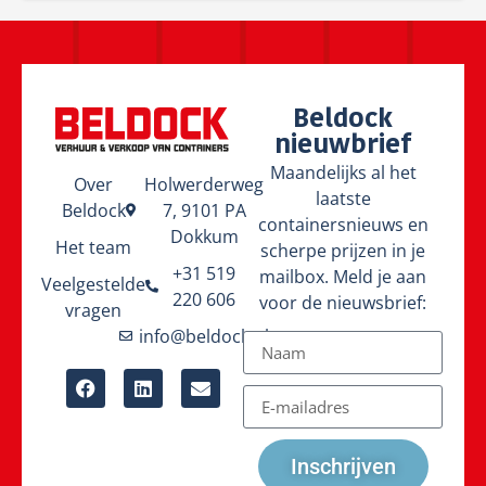
Beldock
nieuwbrief
Maandelijks al het
Over
Holwerderweg
laatste
Beldock
7, 9101 PA
containersnieuws en
Dokkum
Het team
scherpe prijzen in je
+31 519
mailbox. Meld je aan
Veelgestelde
220 606
voor de nieuwsbrief:
vragen
info@beldock.nl
Inschrijven