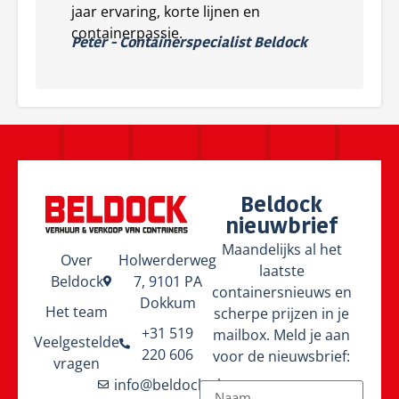
jaar ervaring, korte lijnen en
containerpassie.
Peter - Containerspecialist Beldock
Beldock
nieuwbrief
Maandelijks al het
Over
Holwerderweg
laatste
Beldock
7, 9101 PA
containersnieuws en
Dokkum
Het team
scherpe prijzen in je
+31 519
mailbox. Meld je aan
Veelgestelde
220 606
voor de nieuwsbrief:
vragen
info@beldock.nl